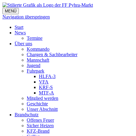
MENÜ
Navigation überspringen
Start
News
Termine
Über uns
Kommando
Chargen & Sachbearbeiter
Mannschaft
Jugend
Fuhrpark
HLFA-3
VFA
KRF-S
MTF-A
Mitglied werden
Geschichte
Unser Abschnitt
Brandschutz
Offenes Feuer
Sicher Heizen
KFZ-Brand